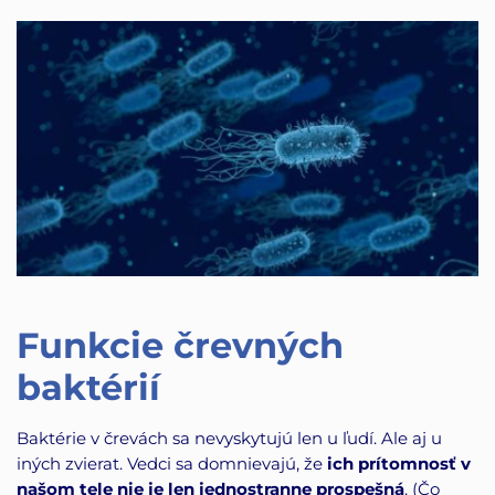
Funkcie črevných
baktérií
Baktérie v črevách sa nevyskytujú len u ľudí. Ale aj u
iných zvierat. Vedci sa domnievajú, že
ich prítomnosť v
našom tele nie je len jednostranne prospešná
. (Čo