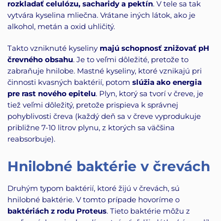
rozkladať celulózu, sacharidy a pektín
. V tele sa tak
vytvára kyselina mliečna. Vrátane iných látok, ako je
alkohol, metán a oxid uhličitý.
Takto vzniknuté kyseliny
majú schopnosť znižovať pH
črevného obsahu
. Je to veľmi dôležité, pretože to
zabraňuje hnilobe. Mastné kyseliny, ktoré vznikajú pri
činnosti kvasných baktérií, potom
slúžia ako energia
pre rast nového epitelu
. Plyn, ktorý sa tvorí v čreve, je
tiež veľmi dôležitý, pretože prispieva k správnej
pohyblivosti čreva (každý deň sa v čreve vyprodukuje
približne 7-10 litrov plynu, z ktorých sa väčšina
reabsorbuje).
Hnilobné baktérie v črevách
Druhým typom baktérií, ktoré žijú v črevách, sú
hnilobné baktérie. V tomto prípade hovoríme o
baktériách z rodu Proteus
. Tieto baktérie môžu z