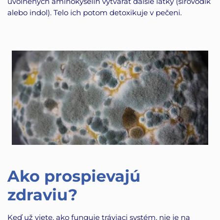
uvoľnených aminokyselín vytvárať ďalšie látky (sírovodík
alebo indol). Telo ich potom detoxikuje v pečeni.
Ako prospievajú
zdraviu?
Keď už viete, ako funguje tráviaci systém, nie je na