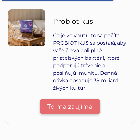
Probiotikus
Čo je vo vnútri, to sa počíta.
PROBIOTIKUS sa postará, aby
vaše črevá boli plné
priateľských baktérií, ktoré
podporujú trávenie a
posilňujú imunitu. Denná
dávka obsahuje 39 miliárd
živých kultúr.
To ma zaujíma