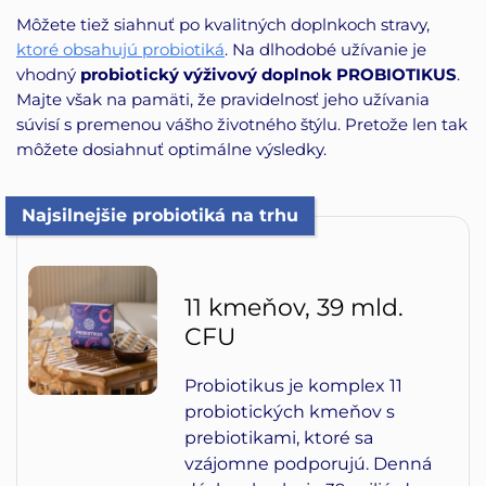
Môžete tiež siahnuť po kvalitných doplnkoch stravy,
ktoré obsahujú probiotiká
. Na dlhodobé užívanie je
vhodný
probiotický výživový doplnok PROBIOTIKUS
.
Majte však na pamäti, že pravidelnosť jeho užívania
súvisí s premenou vášho životného štýlu. Pretože len tak
môžete dosiahnuť optimálne výsledky.
Najsilnejšie probiotiká na trhu
11 kmeňov, 39 mld.
CFU
Probiotikus je komplex 11
probiotických kmeňov s
prebiotikami, ktoré sa
vzájomne podporujú. Denná