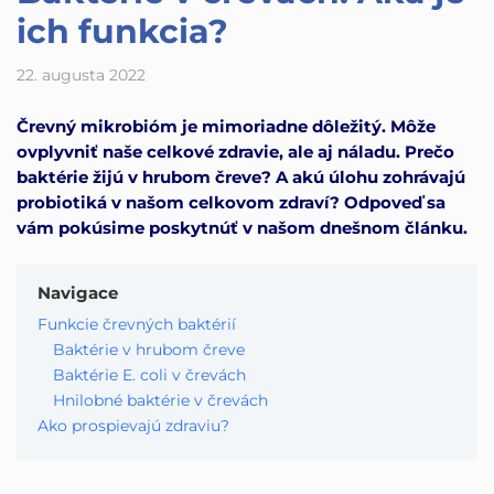
ich funkcia?
22. augusta 2022
Črevný mikrobióm je mimoriadne dôležitý. Môže
ovplyvniť naše celkové zdravie, ale aj náladu. Prečo
baktérie žijú v hrubom čreve? A akú úlohu zohrávajú
probiotiká v našom celkovom zdraví? Odpoveď sa
vám pokúsime poskytnúť v našom dnešnom článku.
Navigace
Funkcie črevných baktérií
Baktérie v hrubom čreve
Baktérie E. coli v črevách
Hnilobné baktérie v črevách
Ako prospievajú zdraviu?