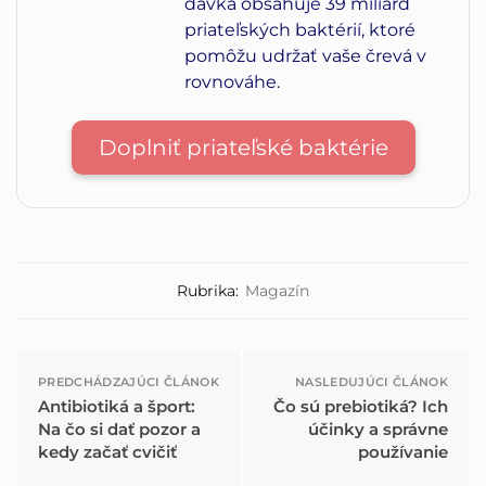
dávka obsahuje 39 miliárd
priateľských baktérií, ktoré
pomôžu udržať vaše črevá v
rovnováhe.
Doplniť priateľské baktérie
Rubrika:
Magazín
PREDCHÁDZAJÚCI ČLÁNOK
NASLEDUJÚCI ČLÁNOK
Antibiotiká a šport:
Čo sú prebiotiká? Ich
Na čo si dať pozor a
účinky a správne
kedy začať cvičiť
používanie