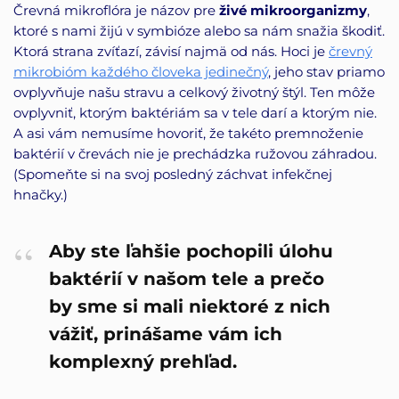
Črevná mikroflóra je názov pre
živé mikroorganizmy
,
ktoré s nami žijú v symbióze alebo sa nám snažia škodiť.
Ktorá strana zvíťazí, závisí najmä od nás. Hoci je
črevný
mikrobióm každého človeka jedinečný
, jeho stav priamo
ovplyvňuje našu stravu a celkový životný štýl. Ten môže
ovplyvniť, ktorým baktériám sa v tele darí a ktorým nie.
A asi vám nemusíme hovoriť, že takéto premnoženie
baktérií v črevách nie je prechádzka ružovou záhradou.
(Spomeňte si na svoj posledný záchvat infekčnej
hnačky.)
Aby ste ľahšie pochopili úlohu
baktérií v našom tele a prečo
by sme si mali niektoré z nich
vážiť, prinášame vám ich
komplexný prehľad.