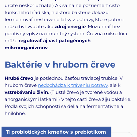
určite neskôr uznáte.) Ak sa na ne pozrieme z čisto
funkčného hľadiska, niektoré baktérie dokážu
fermentovať nestrávené látky z potravy, ktoré potom
môžu byť využité ako
zdroj energie
. Môžu mať tiež
pozitívny vplyv na imunitný systém. Črevná mikroflóra
môže
regulovať aj rast patogénnych
mikroorganizmov
.
Baktérie v hrubom čreve
Hrubé črevo
je poslednou časťou tráviacej trubice. V
hrubom čreve
nedochádza k tráveniu potravy
, ale k
vstrebávaniu živín
. (Tlusté črevo je tvorené vodou a
anorganickými látkami.) V tejto časti čreva žijú baktérie.
Podľa svojich schopností sa delia na fermentatívne a
hnilobné.
11 probiotických kmeňov s prebiotikom