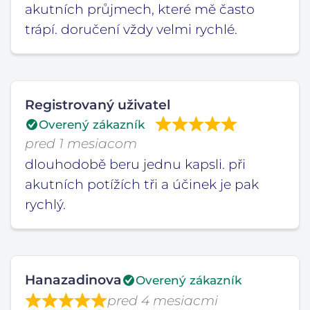
akutních průjmech, které mě často
trápí. doručení vždy velmi rychlé.
Registrovaný uživatel
Overený zákazník
pred 1 mesiacom
dlouhodobě beru jednu kapsli. při
akutních potížích tři a účinek je pak
rychlý.
Hanazadinova
Overený zákazník
pred 4 mesiacmi