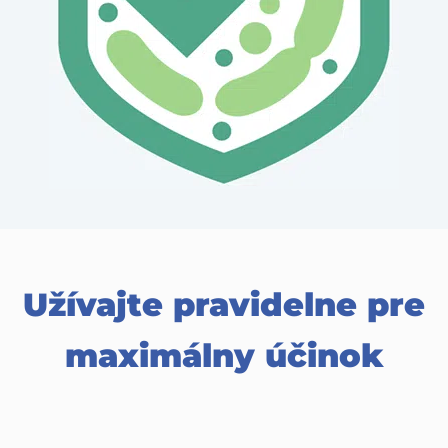
Užívajte pravidelne pre
maximálny účinok