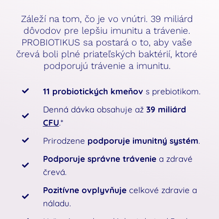
Záleží na tom, čo je vo vnútri. 39 miliárd
dôvodov pre lepšiu imunitu a trávenie.
PROBIOTIKUS sa postará o to, aby vaše
črevá boli plné priateľských baktérií, ktoré
podporujú trávenie a imunitu.
11 probiotických kmeňov
s prebiotikom.
Denná dávka obsahuje až
39 miliárd
CFU
.*
Prirodzene
podporuje imunitný systém
.
Podporuje správne trávenie
a zdravé
črevá.
Pozitívne ovplyvňuje
celkové zdravie a
náladu.