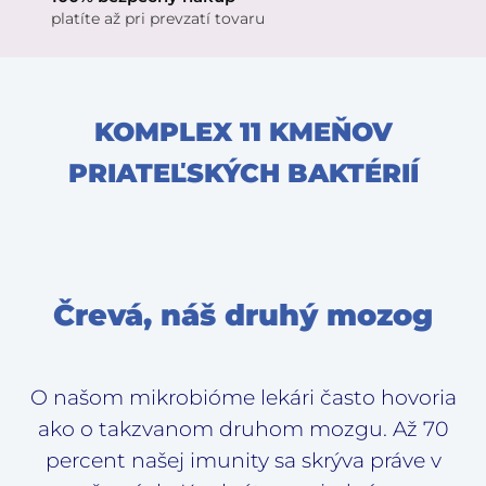
platíte až pri prevzatí tovaru
KOMPLEX 11 KMEŇOV
PRIATEĽSKÝCH BAKTÉRIÍ
Črevá, náš druhý mozog
O našom mikrobióme lekári často hovoria
ako o takzvanom druhom mozgu. Až 70
percent našej imunity sa skrýva práve v