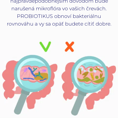
najpravdepodobnejším dôvodom bude
narušená mikroflóra vo vašich črevách.
PROBIOTIKUS obnoví bakteriálnu
rovnováhu a vy sa opäť budete cítiť dobre.