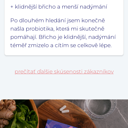
+ klidnější břicho a menší nadýmání
Po dlouhém hledání jsem konečně
našla probiotika, která mi skutečně
pomáhají. Břicho je klidnější, nadýmání
téměř zmizelo a cítím se celkově lépe.
prečítať ďalšie skúsenosti zákazníkov