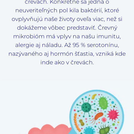
črevách. Konkrétne sa jedná o
neuveriteľných pol kila baktérií, ktoré
ovplyvňujú naše životy oveľa viac, než si
dokážeme vôbec predstaviť. Črevný
mikrobióm má vplyv na našu imunitu,
alergie aj náladu. Až 95 % serotonínu,
nazývaného aj hormón šťastia, vzniká kde
inde ako v črevách.