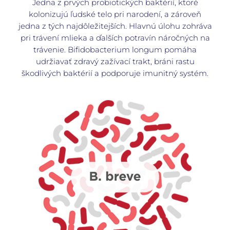
Jedna z prvých probiotických baktérií, ktoré
kolonizujú ľudské telo pri narodení, a zároveň
jedna z tých najdôležitejších. Hlavnú úlohu zohráva
pri trávení mlieka a ďalších potravín náročných na
trávenie. Bifidobacterium longum pomáha
udržiavať zdravý zažívací trakt, bráni rastu
škodlivých baktérií a podporuje imunitný systém.