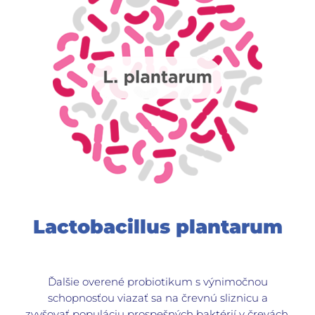
Lactobacillus plantarum
Ďalšie overené probiotikum s výnimočnou
schopnosťou viazať sa na črevnú sliznicu a
zvyšovať populáciu prospešných baktérií v črevách.