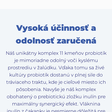
Vysoká účinnosť a
odolnosť zaručená
Náš unikátny komplex 11 kmeňov probiotík
je mimoriadne odolný voči kyslému
prostrediu v žalúdku. Vďaka tomu sa živé
kultúry probiotík dostanú v plnej sile do
tráviaceho traktu, kde je cieľové miesto ich
pôsobenia. Navyše je náš komplex
obohatený o prebiotickú zložku inulín pre
maximálny synergický efekt. Vláknina
inulín z čakanky je nesmierne dôležitá pre