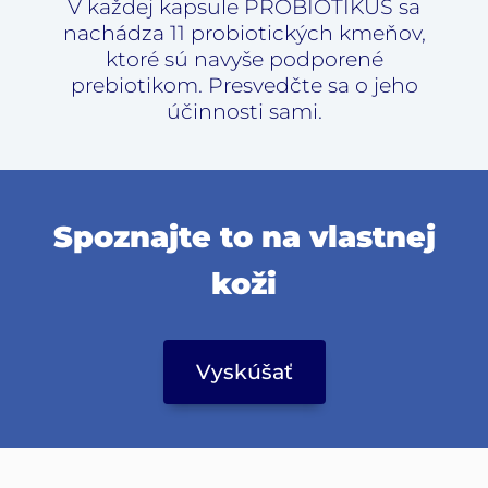
V každej kapsule PROBIOTIKUS sa
nachádza 11 probiotických kmeňov,
ktoré sú navyše podporené
prebiotikom. Presvedčte sa o jeho
účinnosti sami.
Spoznajte to na vlastnej
koži
Vyskúšať