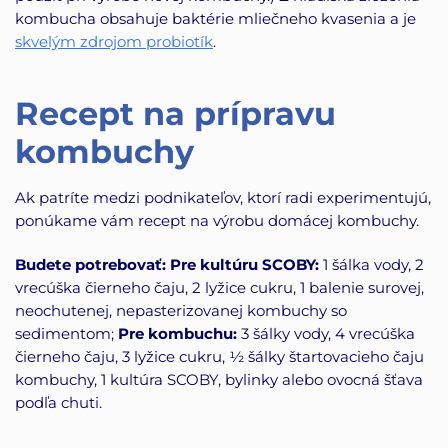
kombucha obsahuje baktérie mliečneho kvasenia a je
skvelým zdrojom probiotík
.
Recept na prípravu
kombuchy
Ak patríte medzi podnikateľov, ktorí radi experimentujú,
ponúkame vám recept na výrobu domácej kombuchy.
Budete potrebovať: Pre kultúru SCOBY:
1 šálka vody, 2
vrecúška čierneho čaju, 2 lyžice cukru, 1 balenie surovej,
neochutenej, nepasterizovanej kombuchy so
sedimentom;
Pre kombuchu:
3 šálky vody, 4 vrecúška
čierneho čaju, 3 lyžice cukru, ½ šálky štartovacieho čaju
kombuchy, 1 kultúra SCOBY, bylinky alebo ovocná šťava
podľa chuti.