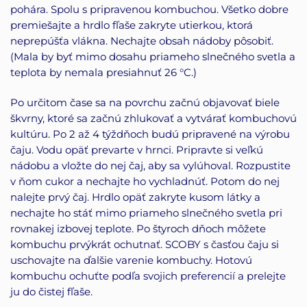
pohára. Spolu s pripravenou kombuchou. Všetko dobre
premiešajte a hrdlo fľaše zakryte utierkou, ktorá
neprepúšťa vlákna. Nechajte obsah nádoby pôsobiť.
(Mala by byť mimo dosahu priameho slnečného svetla a
teplota by nemala presiahnuť 26 °C.)
Po určitom čase sa na povrchu začnú objavovať biele
škvrny, ktoré sa začnú zhlukovať a vytvárať kombuchovú
kultúru. Po 2 až 4 týždňoch budú pripravené na výrobu
čaju. Vodu opäť prevarte v hrnci. Pripravte si veľkú
nádobu a vložte do nej čaj, aby sa vylúhoval. Rozpustite
v ňom cukor a nechajte ho vychladnúť. Potom do nej
nalejte prvý čaj. Hrdlo opäť zakryte kusom látky a
nechajte ho stáť mimo priameho slnečného svetla pri
rovnakej izbovej teplote. Po štyroch dňoch môžete
kombuchu prvýkrát ochutnať. SCOBY s časťou čaju si
uschovajte na ďalšie varenie kombuchy. Hotovú
kombuchu ochuťte podľa svojich preferencií a prelejte
ju do čistej fľaše.