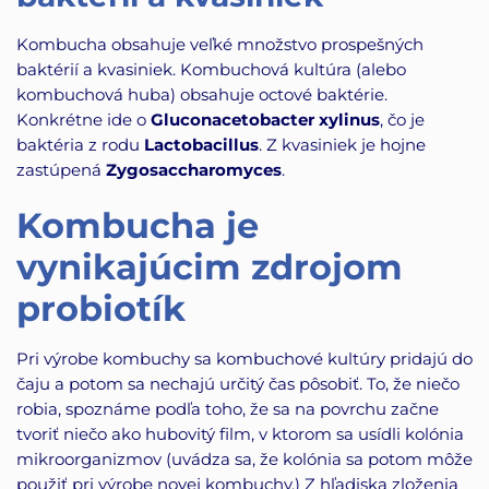
Kombucha obsahuje veľké množstvo prospešných
baktérií a kvasiniek. Kombuchová kultúra (alebo
kombuchová huba) obsahuje octové baktérie.
Konkrétne ide o
Gluconacetobacter xylinus
, čo je
baktéria z rodu
Lactobacillus
. Z kvasiniek je hojne
zastúpená
Zygosaccharomyces
.
Kombucha je
vynikajúcim zdrojom
probiotík
Pri výrobe kombuchy sa kombuchové kultúry pridajú do
čaju a potom sa nechajú určitý čas pôsobiť. To, že niečo
robia, spoznáme podľa toho, že sa na povrchu začne
tvoriť niečo ako hubovitý film, v ktorom sa usídli kolónia
mikroorganizmov (uvádza sa, že kolónia sa potom môže
použiť pri výrobe novej kombuchy.) Z hľadiska zloženia