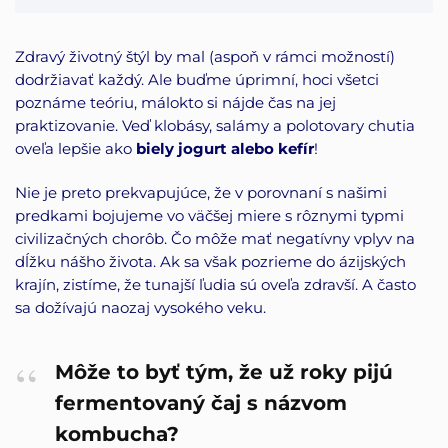
Zdravý životný štýl by mal (aspoň v rámci možností)
dodržiavať každý. Ale buďme úprimní, hoci všetci
poznáme teóriu, málokto si nájde čas na jej
praktizovanie. Veď klobásy, salámy a polotovary chutia
oveľa lepšie ako
biely jogurt alebo kefír
!
Nie je preto prekvapujúce, že v porovnaní s našimi
predkami bojujeme vo väčšej miere s rôznymi typmi
civilizačných chorôb. Čo môže mať negatívny vplyv na
dĺžku nášho života. Ak sa však pozrieme do ázijských
krajín, zistíme, že tunajší ľudia sú oveľa zdravší. A často
sa dožívajú naozaj vysokého veku.
Môže to byť tým, že už roky pijú
fermentovaný čaj s názvom
kombucha?