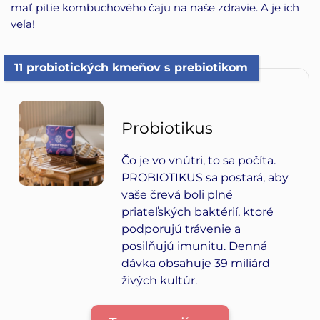
mať pitie kombuchového čaju na naše zdravie. A je ich
veľa!
11 probiotických kmeňov s prebiotikom
Probiotikus
Čo je vo vnútri, to sa počíta.
PROBIOTIKUS sa postará, aby
vaše črevá boli plné
priateľských baktérií, ktoré
podporujú trávenie a
posilňujú imunitu. Denná
dávka obsahuje 39 miliárd
živých kultúr.